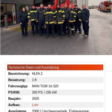
Technische Daten und Ausstattung
Bezeichnung:
HLFA 2
Besatzung:
1:8
Fahrzeugtyp
MAN TGM 14.320
PS/KW:
320 PS / 235 kW
Baujahr:
2025
Aufbau:
Lohr
Ausrüstung
2000 l Löschwassertank, Einbaupumpe,