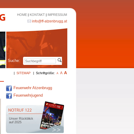
HOME
|
KONTAKT
|
IMPRESSUM
info@ff-atzenbrugg.at
Suche:
A
A
|
SITEMAP
|
Schriftgröße:
A
Feuerwehr Atzenbrugg
Feuerwehrjugend
Unser Rückblick
auf 2025